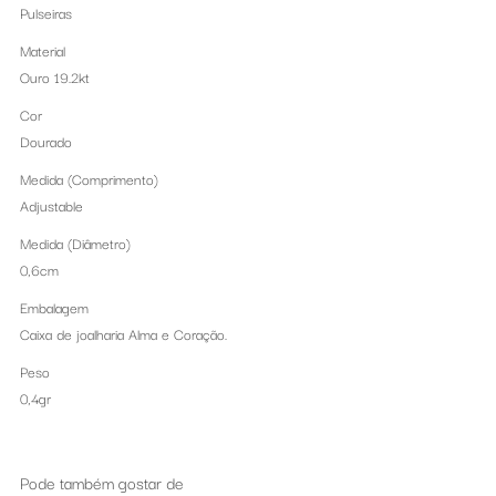
Pulseiras
Material
Ouro 19.2kt
Cor
Dourado
Medida (Comprimento)
Adjustable
Medida (Diâmetro)
0,6cm
Embalagem
Caixa de joalharia Alma e Coração.
Peso
0,4gr
Pode também gostar de