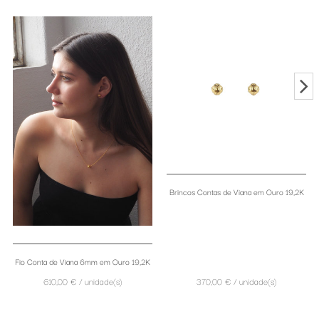
Brincos Contas de Viana em Ouro 19,2K
Fio Conta de Viana 6mm em Ouro 19,2K
610,00 € / unidade(s)
370,00 € / unidade(s)
Aviso legal
Política de privacidade
Política de cookies
Pagamento e envio