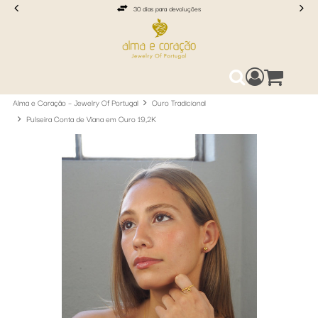
30 dias para devoluções
Aceda ao seu
0
Pesquisa
Alma e Coração – Jewelry Of Portugal
Ouro Tradicional
Pulseira Conta de Viana em Ouro 19,2K