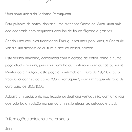
Uma peça única da Joalharia Portuguesa.
Esta pulseira de cetim, destaca uma autentica Conta de Viana, uma bola
oca decorada com pequenos circulos de fio de filigrana e granitos.
Sendo uma das joias tradicionais Portuguesas mais populares, a Conta de
Viana é um símbolo da cultura e arte da nossa joalharia.
Esta versão moderna, combinada com o cordão de cetim, torna-a numa
peça atual e versátil, para usar sozinha ou misturada com outras pulseiras.
Mantendo a tradição, esta peça é produzida em Ouro de 19,2K, o ouro
tradicional conhecido como "Ouro Português", com um toque elevado de
ouro puro de 800/1000.
Adquira um pedaço do rico legado da Joalharia Portuguesa, com uma joia
que valoriza a tradição mantendo um estilo elegante, delicado e atual.
Informações adicionais do produto
Joias