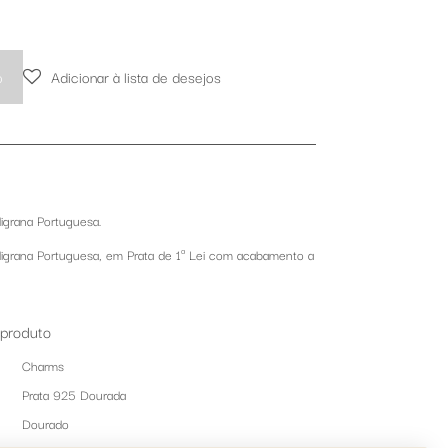
o
Adicionar à lista de desejos
igrana Portuguesa.
ligrana Portuguesa, em Prata de 1ª Lei com acabamento a
 produto
Charms
Prata 925 Dourada
Dourado