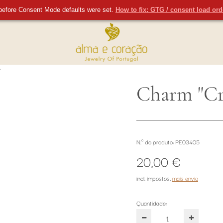
Portes grátis superior 150€
30 dias para devoluç
before Consent Mode defaults were set.
How to fix: GTG / consent load or
"
Charm "Cr
N.º do produto: PE03405
20,00 €
incl. impostos
,
mais envio
Quantidade: