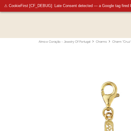
info@almaecoracao.pt
⚠ CookieFirst [CF_DEBUG]: Late Consent detected — a Google tag fired 
Alma e Coração – Jewelry Of Portugal
Charms
Charm "Cruz