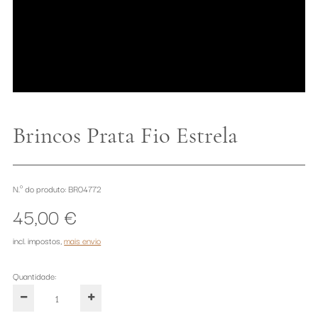
Brincos Prata Fio Estrela
N.º do produto: BR04772
45,00 €
incl. impostos
,
mais envio
Quantidade: