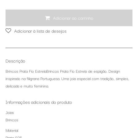
Adicionar ao carrinho
Adicionar à lista de desejos
Descrição
Brincos Prata Fio EstrelaBrincos Prata Fio Estrela de espigão. Design
inspirado na filigrana Portuguesa. Uma joia especial com tradição, simples,
delicada e muito feminina.
Informações adicionais do produto
Joias
Brincos
Material
Prata 925