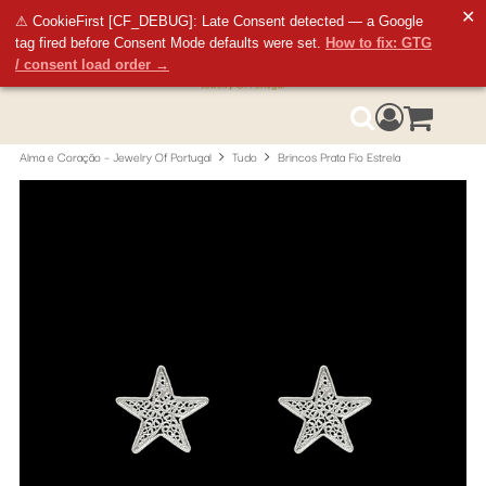
Portes grátis superior 150€
✕
⚠ CookieFirst [CF_DEBUG]: Late Consent detected — a Google
tag fired before Consent Mode defaults were set.
How to fix: GTG
/ consent load order →
Aceda ao seu
0
Pesquisa
Alma e Coração – Jewelry Of Portugal
Tudo
Brincos Prata Fio Estrela