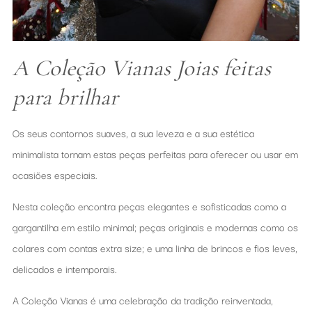
A Coleção Vianas Joias feitas
para brilhar
Os seus contornos suaves, a sua leveza e a sua estética
minimalista tornam estas peças perfeitas para oferecer ou usar em
ocasiões especiais.
Nesta coleção encontra peças elegantes e sofisticadas como a
gargantilha em estilo minimal; peças originais e modernas como os
colares com contas extra size; e uma linha de brincos e fios leves,
delicados e intemporais.
A Coleção Vianas é uma celebração da tradição reinventada,